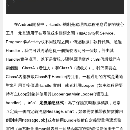
在Android開發中，Handler機制是處理跨線程消息通信的核心
工具，尤其適用于在兩個或多個類之間（如Activity與Service、
Fragment與Activity或不同線程之間）傳遞數據并執行代碼。通過
Handler，我們可以將消息從一個類發送到另一個類，并由其
Handler實例處理。以下是實現步驟與原理簡述：\n\n假設我們有
兩個類：ClassA（發送方）和ClassB（接收方）。我們需要在
ClassA內部獲取ClassB中Handler的引用。一種通用的方式是通過
對象引用直接傳遞Handler實例，或者利用Looper（如主線程需要
持有主Loop對象并使用其Looper.getMainLooper()獲取主
handler）。\n\n1.
定義消息格式
：為了保護實時數據標識，通常
互定義一個自定義消息
Message.what
，如果需要攜帶復雜數據用
例則使用
Message.obj
或者使用Bundle映射自定義變量傳遞業務
實體（如基數常用map鏈表統一封裝內容實鏈記錄消息源用于二次